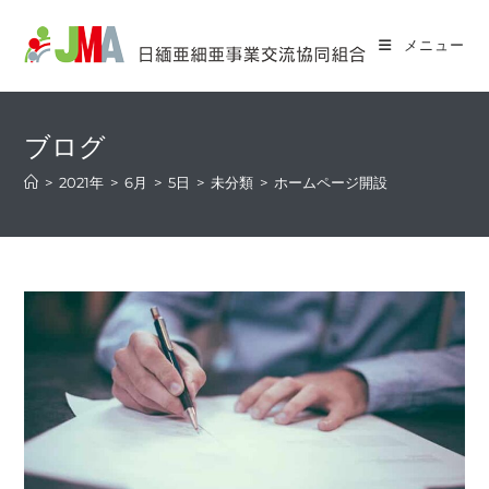
コ
ン
メニュー
テ
ン
ツ
ブログ
へ
ス
>
2021年
>
6月
>
5日
>
未分類
>
ホームページ開設
キ
ッ
プ