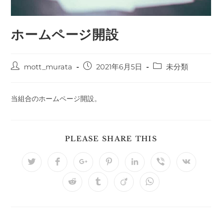
ホームページ開設
投
投
投
mott_murata
2021年6月5日
未分類
稿
稿
稿
者:
公
カ
開
テ
当組合のホームページ開設。
日:
ゴ
リ
ー:
SHARE
PLEASE SHARE THIS
THIS
CONTENT
Opens
Opens
Opens
Opens
Opens
Opens
Opens
in
in
in
in
in
in
in
a
a
a
a
a
a
a
Opens
Opens
Opens
Opens
new
new
new
new
new
new
new
in
in
in
in
window
window
window
window
window
window
window
a
a
a
a
new
new
new
new
window
window
window
window