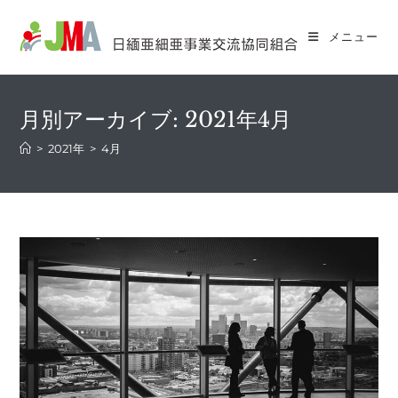
コ
ン
メニュー
テ
ン
ツ
月別アーカイブ: 2021年4月
へ
ス
>
2021年
>
4月
キ
ッ
プ