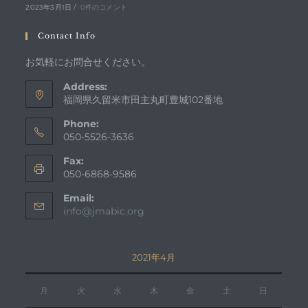
2023年3月1日
/
0件のコメント
Contact Info
お気軽にお問合せください。
Address:
福岡県久留米市田主丸町豊城102番地
Phone:
050-5526-3636
Fax:
050-6868-9586
Email:
ア
info@jmabic.org
プ
リ
ケ
2021年4月
ー
シ
ョ
月
火
水
木
金
土
日
ン