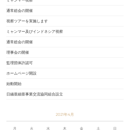
ミャンマー視察
通常総会の開催
視察ツアーを実施します
ミャンマー及びインドネシア視察
通常総会の開催
理事会の開催
監理団体許認可
ホームページ開設
始動開始
日緬亜細亜事業交流協同組合設立
2021年4月
月
火
水
木
金
土
日