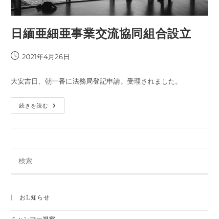
日緬亜細亜事業交流協同組合設立
投
2021年4月26日
稿
公
大安吉日、朝一番に法務局登記申請。受理されました。
開
日:
日
続きを読む
緬
亜
細
亜
事
業
交
流
協
同
組
合
設
おl知らせ
立