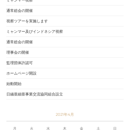
ミャンマー視察
通常総会の開催
視察ツアーを実施します
ミャンマー及びインドネシア視察
通常総会の開催
理事会の開催
監理団体許認可
ホームページ開設
始動開始
日緬亜細亜事業交流協同組合設立
2021年4月
月
火
水
木
金
土
日