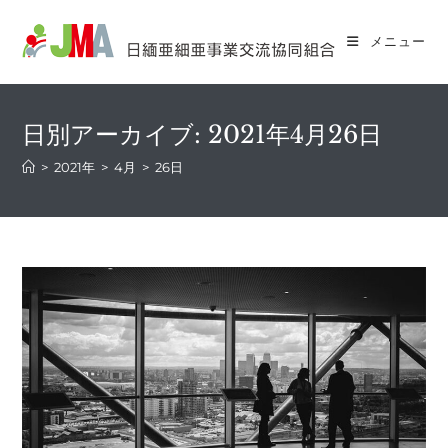
コ
ン
メニュー
テ
ン
ツ
日別アーカイブ: 2021年4月26日
へ
ス
>
2021年
>
4月
>
26日
キ
ッ
プ