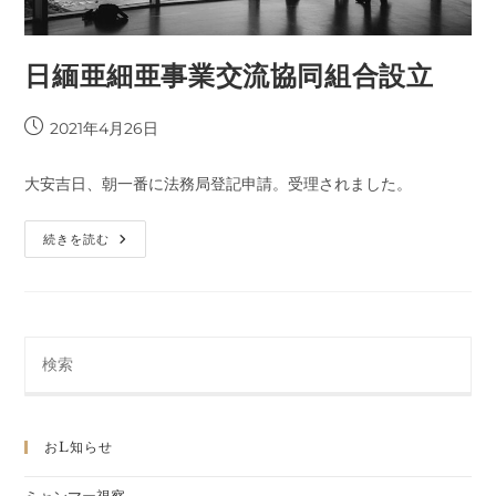
日緬亜細亜事業交流協同組合設立
投
2021年4月26日
稿
公
大安吉日、朝一番に法務局登記申請。受理されました。
開
日:
日
続きを読む
緬
亜
細
亜
事
業
交
流
協
同
組
合
設
おl知らせ
立