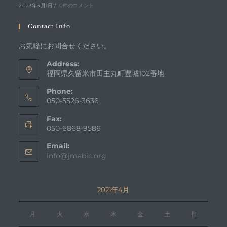
2023年3月1日
/
0件のコメント
Contact Info
お気軽にお問合せください。
Address:
福岡県久留米市田主丸町豊城102番地
Phone:
050-5526-3636
Fax:
050-6868-9586
Email:
ア
info@jmabic.org
プ
リ
ケ
2021年4月
ー
シ
ョ
月
火
水
木
金
土
日
ン