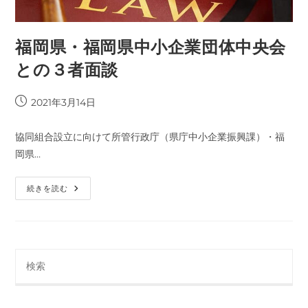
福岡県・福岡県中小企業団体中央会
との３者面談
投
2021年3月14日
稿
公
協同組合設立に向けて所管行政庁（県庁中小企業振興課）・福
開
岡県…
日:
福
続きを読む
岡
県・
福
岡
県
中
小
企
業
団
体
中