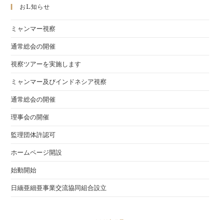
央
おl知らせ
会
と
の
ミャンマー視察
３
者
面
通常総会の開催
談
視察ツアーを実施します
ミャンマー及びインドネシア視察
通常総会の開催
理事会の開催
監理団体許認可
ホームページ開設
始動開始
日緬亜細亜事業交流協同組合設立