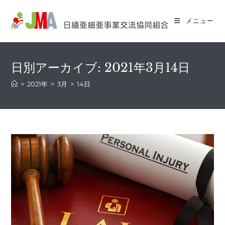
コ
ン
メニュー
テ
ン
ツ
日別アーカイブ: 2021年3月14日
へ
ス
>
2021年
>
3月
>
14日
キ
ッ
プ